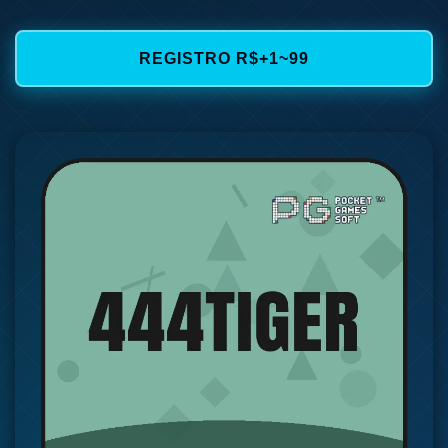
REGISTRO R$+1~99