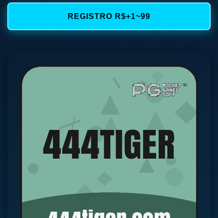
REGISTRO R$+1~99