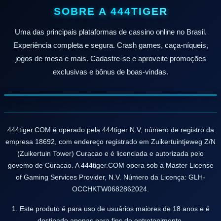
SOBRE A
444TIGER
Uma das principais plataformas de cassino online no Brasil.
Experiência completa e segura. Crash games, caça-níqueis,
jogos de mesa e mais. Cadastre-se e aproveite promoções
exclusivas e bônus de boas-vindas.
444tiger.COM é operado pela 444tiger N.V, número de registro da
empresa 18692, com endereço registrado em Zuikertuintjeweg Z/N
(Zuikertuin Tower) Curacao e é licenciada e autorizada pelo
govemo de Curacao. A 444tiger.COM opera sob a Master License
of Gaming Services Provider, N.V. Número da Licença: GLH-
OCCHKTW0682862024.
1. Este produto é para uso de usuários maiores de 18 anos e é
destinado apenas para fins de entretenimento.