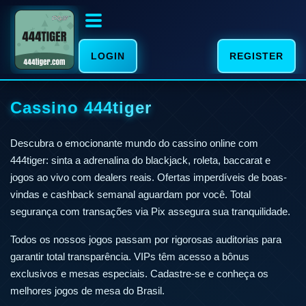
LOGIN
REGISTER
Cassino
444tiger
Descubra o emocionante mundo do cassino online com
444tiger: sinta a adrenalina do blackjack, roleta, baccarat e
jogos ao vivo com dealers reais. Ofertas imperdíveis de boas-
vindas e cashback semanal aguardam por você. Total
segurança com transações via Pix assegura sua tranquilidade.
Todos os nossos jogos passam por rigorosas auditorias para
garantir total transparência. VIPs têm acesso a bônus
exclusivos e mesas especiais. Cadastre-se e conheça os
melhores jogos de mesa do Brasil.