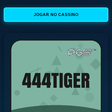
JOGAR NO CASSINO