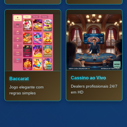
Cassino ao Vivo
Baccarat
Dealers profissionais 24/7
Jogo elegante com
em HD
regras simples