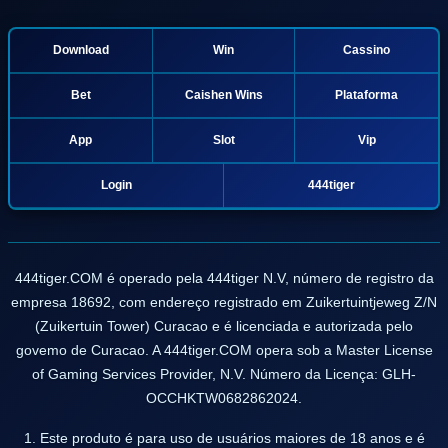
Download
Win
Cassino
Bet
Caishen Wins
Plataforma
App
Slot
Vip
Login
444tiger
444tiger.COM é operado pela 444tiger N.V, número de registro da
empresa 18692, com endereço registrado em Zuikertuintjeweg Z/N
(Zuikertuin Tower) Curacao e é licenciada e autorizada pelo
govemo de Curacao. A 444tiger.COM opera sob a Master License
of Gaming Services Provider, N.V. Número da Licença: GLH-
OCCHKTW0682862024.
1. Este produto é para uso de usuários maiores de 18 anos e é